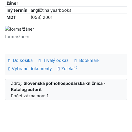
žáner
Iný termín
angličtina yearbooks
MDT
(058) 2001
forma/žáner
Do košíka
Trvalý odkaz
Bookmark
Vybrané dokumenty
Zdieľať
Zdroj:
Slovenská poľnohospodárska knižnica -
Katalóg autorít
Počet záznamov: 1