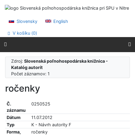
Prejsť na obsah
Prejsť na menu
Prehlásenie o webovej prístupnosti
Slovensky
English
V košíku (
0
)
Zdroj:
Slovenská poľnohospodárska knižnica -
Katalóg autorít
Počet záznamov: 1
ročenky
Č.
0250525
záznamu
Dátum
11.07.2012
Typ
K - Návrh autority F
Forma,
ročenky