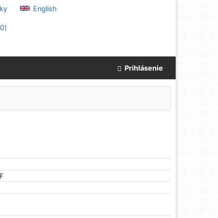
ky
English
(
0
)
Prihlásenie
 F