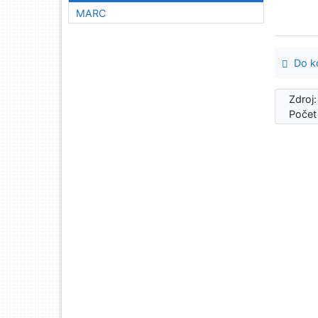
MARC
Do ko
Zdroj
Počet