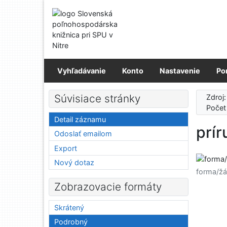
Prejsť na obsah
Prejsť na menu
Prehlásenie o webovej prístupnosti
Vyhľadávanie
Konto
Nastavenie
Po
Súvisiace stránky
Zdroj
Počet
Detail záznamu
prír
Odoslať emailom
Export
Nový dotaz
forma/žá
Zobrazovacie formáty
Skrátený
Podrobný