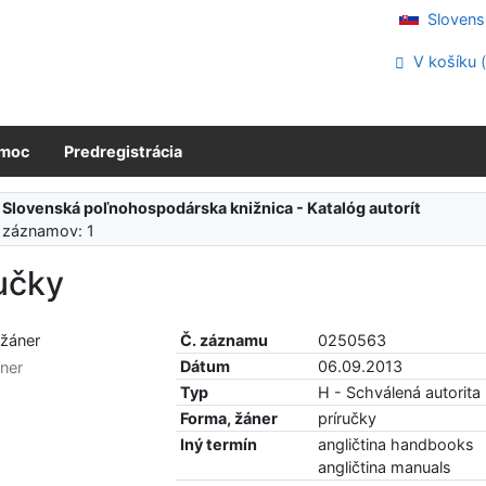
Slovens
V košíku 
moc
Predregistrácia
:
Slovenská poľnohospodárska knižnica - Katalóg autorít
 záznamov: 1
učky
Č. záznamu
0250563
Dátum
06.09.2013
ner
Typ
H - Schválená autorita
Forma, žáner
príručky
Iný termín
angličtina handbooks
angličtina manuals