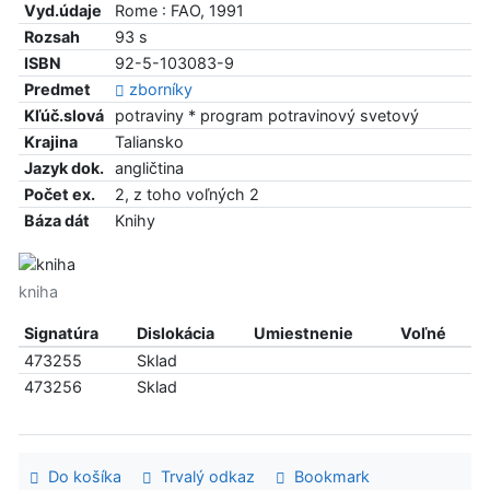
Vyd.údaje
Rome : FAO, 1991
Rozsah
93 s
ISBN
92-5-103083-9
Predmet
zborníky
Kľúč.slová
potraviny * program potravinový svetový
Krajina
Taliansko
Jazyk dok.
angličtina
Počet ex.
2, z toho voľných 2
Báza dát
Knihy
kniha
Signatúra
Dislokácia
Umiestnenie
Voľné
473255
Sklad
473256
Sklad
Do košíka
Trvalý odkaz
Bookmark