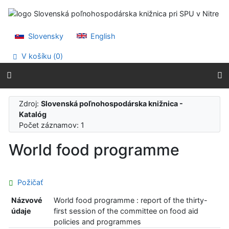
Prejsť na obsah
Prejsť na menu
Prehlásenie o webovej prístupnosti
Slovensky
English
V košíku (
0
)
Zdroj:
Slovenská poľnohospodárska knižnica -
Katalóg
Počet záznamov: 1
World food programme
Požičať
Názvové
World food programme : report of the thirty-
údaje
first session of the committee on food aid
policies and programmes