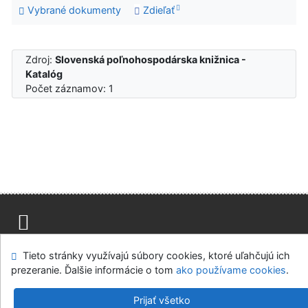
Vybrané dokumenty
Zdieľať
Zdroj:
Slovenská poľnohospodárska knižnica -
Katalóg
Počet záznamov: 1
Mapa stránok
Prístupnosť
Súkromie
Tieto stránky využívajú súbory cookies, ktoré uľahčujú ich
Modul OpenSearch
Napíšte nám
Nastavenie cookies
prezeranie. Ďalšie informácie o tom
ako používame cookies
.
Slovenská poľnohospodárska knižnica pri SPU v Nitre
Prijať všetko