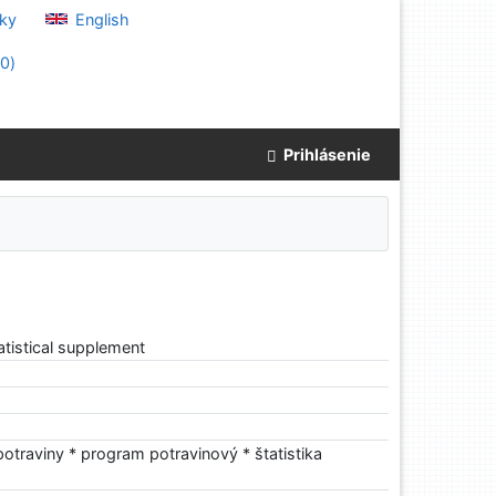
ky
English
(
0
)
Prihlásenie
atistical supplement
potraviny * program potravinový * štatistika