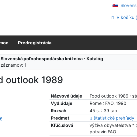
Slovens
V košíku 
moc
Predregistrácia
:
Slovenská poľnohospodárska knižnica - Katalóg
 záznamov: 1
d outlook 1989
Názvové údaje
Food outlook 1989 : st
Vyd.údaje
Rome : FAO, 1990
Rozsah
45 s. : 39 tab
Predmet
štatistické prehľady
ť
Kľúč.slová
výživa obyvateľstva * 
potravín FAO