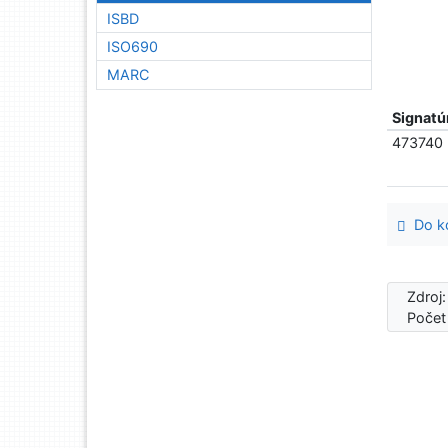
ISBD
ISO690
MARC
Signatú
473740
Do ko
Zdroj
Počet