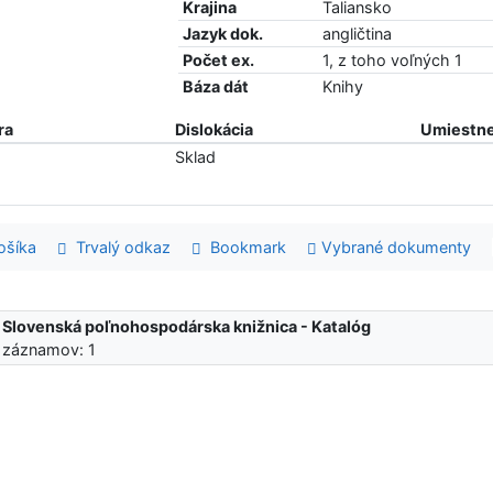
Krajina
Taliansko
Jazyk dok.
angličtina
Počet ex.
1, z toho voľných 1
Báza dát
Knihy
ra
Dislokácia
Umiestne
Sklad
šíka
Trvalý odkaz
Bookmark
Vybrané dokumenty
:
Slovenská poľnohospodárska knižnica - Katalóg
 záznamov: 1