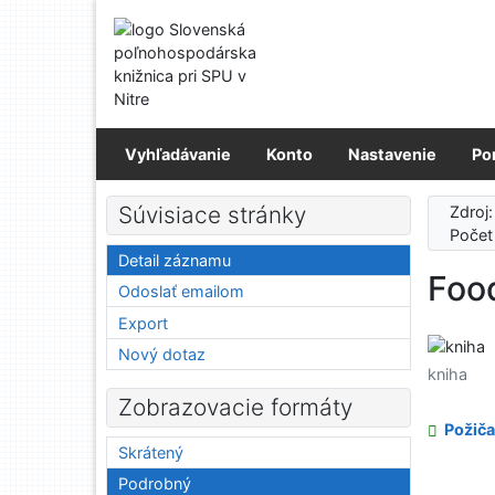
Prejsť na obsah
Prejsť na menu
Prehlásenie o webovej prístupnosti
Vyhľadávanie
Konto
Nastavenie
Po
Súvisiace stránky
Zdroj
Počet
Detail záznamu
Foo
Odoslať emailom
Export
Nový dotaz
kniha
Zobrazovacie formáty
Požiča
Skrátený
Podrobný