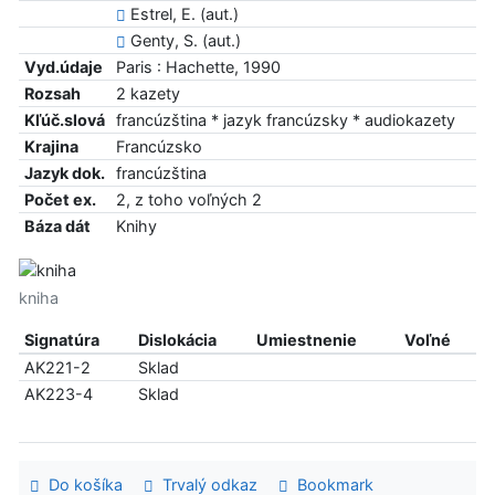
Estrel, E. (aut.)
Genty, S. (aut.)
Vyd.údaje
Paris : Hachette, 1990
Rozsah
2 kazety
Kľúč.slová
francúzština * jazyk francúzsky * audiokazety
Krajina
Francúzsko
Jazyk dok.
francúzština
Počet ex.
2, z toho voľných 2
Báza dát
Knihy
kniha
Signatúra
Dislokácia
Umiestnenie
Voľné
AK221-2
Sklad
AK223-4
Sklad
Do košíka
Trvalý odkaz
Bookmark