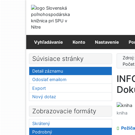
Prejsť na obsah
Prejsť na menu
Prehlásenie o webovej prístupnosti
Vyhľadávanie
Konto
Nastavenie
Po
Súvisiace stránky
Zdroj
Počet
Detail záznamu
INF
Odoslať emailom
Dok
Export
Nový dotaz
Zobrazovacie formáty
kniha
Skrátený
Požiča
Podrobný