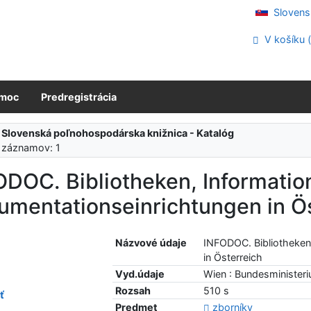
Slovens
V košíku 
moc
Predregistrácia
:
Slovenská poľnohospodárska knižnica - Katalóg
 záznamov: 1
ODOC. Bibliotheken, Informatio
umentationseinrichtungen in Ös
Názvové údaje
INFODOC. Bibliotheken
in Österreich
Vyd.údaje
Wien : Bundesminister
Rozsah
510 s
ť
Predmet
zborníky