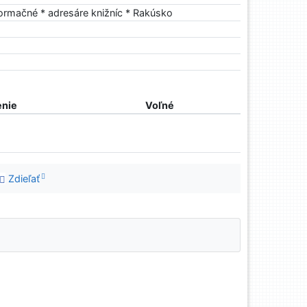
nformačné * adresáre knižníc * Rakúsko
nie
Voľné
Zdieľať