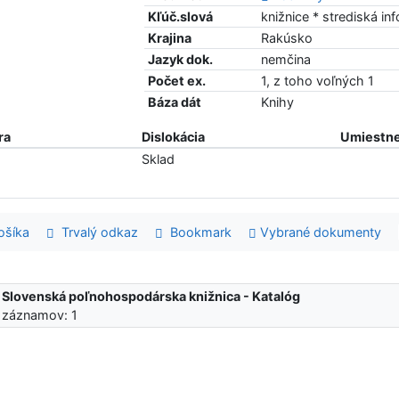
Kľúč.slová
knižnice * strediská i
Krajina
Rakúsko
Jazyk dok.
nemčina
Počet ex.
1, z toho voľných 1
Báza dát
Knihy
ra
Dislokácia
Umiestne
Sklad
šíka
Trvalý odkaz
Bookmark
Vybrané dokumenty
:
Slovenská poľnohospodárska knižnica - Katalóg
 záznamov: 1