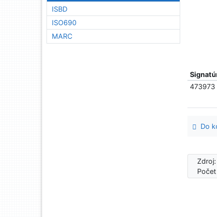
ISBD
ISO690
MARC
Signatú
473973
Do ko
Zdroj
Počet