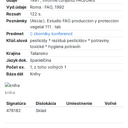
údaje
1991 ; Informe conjunto FAO/OMS
Vyd.údaje
Roma : FAO, 1992
Rozsah
122 s.
Poznámky
(Akcia:). Estudio FAO produccion y proteccion
vegetal 111 . tab
Predmet
zborníky konferencií
Kľúč.slová
pesticídy * rezíduá pesticídov * potraviny
toxické * hygiena potravín
Krajina
Taliansko
Jazyk dok.
španielčina
Počet ex.
1, z toho voľných 1
Báza dát
Knihy
kniha
Signatúra
Dislokácia
Umiestnenie
Voľné
478182
Sklad