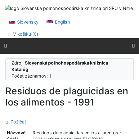
Prejsť na obsah
Prejsť na menu
Prehlásenie o webovej prístupnosti
Slovensky
English
V košíku (
0
)
Zdroj:
Slovenská poľnohospodárska knižnica -
Katalóg
Počet záznamov: 1
Residuos de plaguicidas en
los alimentos - 1991
Požičať
Názvové
Residuos de plaguicidas en los alimentos -