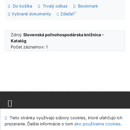
Do košíka
Trvalý odkaz
Bookmark
Vybrané dokumenty
Zdieľať
Zdroj:
Slovenská poľnohospodárska knižnica -
Katalóg
Počet záznamov: 1
Mapa stránok
Prístupnosť
Súkromie
Tieto stránky využívajú súbory cookies, ktoré uľahčujú ich
Modul OpenSearch
Napíšte nám
Nastavenie cookies
prezeranie. Ďalšie informácie o tom
ako používame cookies
.