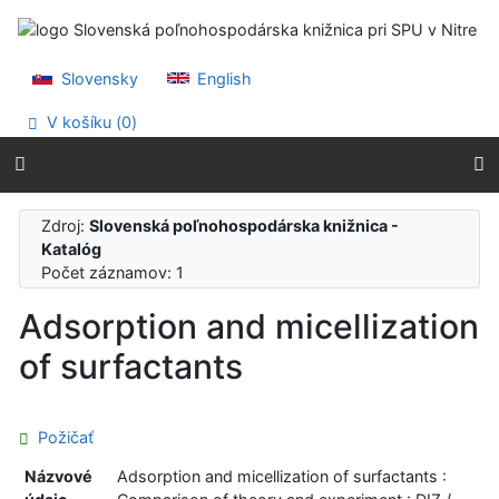
Prejsť na obsah
Prejsť na menu
Prehlásenie o webovej prístupnosti
Slovensky
English
V košíku (
0
)
Zdroj:
Slovenská poľnohospodárska knižnica -
Katalóg
Počet záznamov: 1
Adsorption and micellization
of surfactants
Požičať
Názvové
Adsorption and micellization of surfactants :