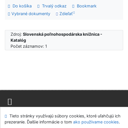
Do košíka
Trvalý odkaz
Bookmark
Vybrané dokumenty
Zdieľať
Zdroj:
Slovenská poľnohospodárska knižnica -
Katalóg
Počet záznamov: 1
Mapa stránok
Prístupnosť
Súkromie
Tieto stránky využívajú súbory cookies, ktoré uľahčujú ich
Modul OpenSearch
Napíšte nám
Nastavenie cookies
prezeranie. Ďalšie informácie o tom
ako používame cookies
.