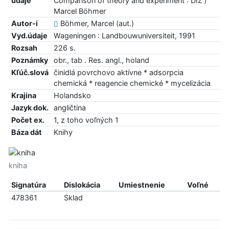
údaje
Comparison of theory and experiment : DIZ /
Marcel Böhmer
Autor-i
Böhmer, Marcel (aut.)
Vyd.údaje
Wageningen : Landbouwuniversiteit, 1991
Rozsah
226 s.
Poznámky
obr., tab . Res. angl., holand
Kľúč.slová
činidlá povrchovo aktívne * adsorpcia
chemická * reagencie chemické * mycelizácia
Krajina
Holandsko
Jazyk dok.
angličtina
Počet ex.
1, z toho voľných 1
Báza dát
Knihy
kniha
Signatúra
Dislokácia
Umiestnenie
Voľné
478361
Sklad