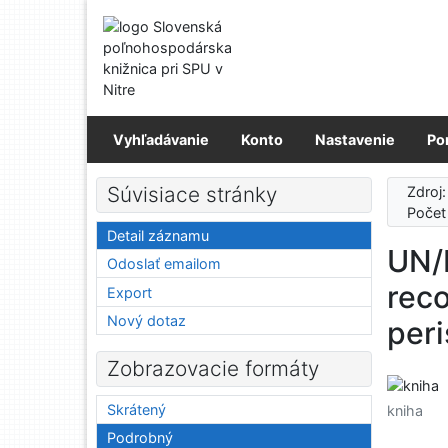
Prejsť na obsah
Prejsť na menu
Prehlásenie o webovej prístupnosti
Vyhľadávanie
Konto
Nastavenie
Po
Súvisiace stránky
Zdroj
Počet
Detail záznamu
UN/E
Odoslať emailom
rec
Export
Nový dotaz
per
Zobrazovacie formáty
Skrátený
kniha
Podrobný