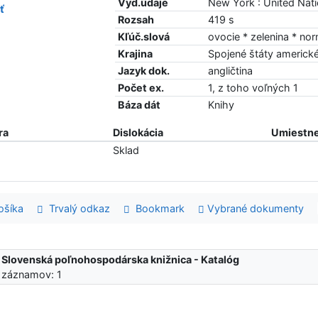
Vyd.údaje
New York : United Nat
ť
Rozsah
419 s
Kľúč.slová
ovocie * zelenina * n
Krajina
Spojené štáty americk
Jazyk dok.
angličtina
Počet ex.
1, z toho voľných 1
Báza dát
Knihy
ra
Dislokácia
Umiestne
Sklad
šíka
Trvalý odkaz
Bookmark
Vybrané dokumenty
:
Slovenská poľnohospodárska knižnica - Katalóg
 záznamov: 1