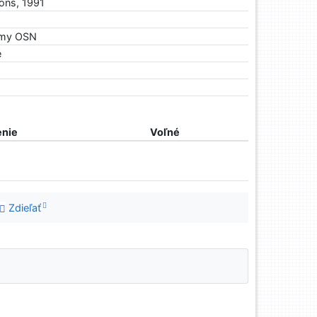
ions, 1991
ormy OSN
é
nie
Voľné
Zdieľať