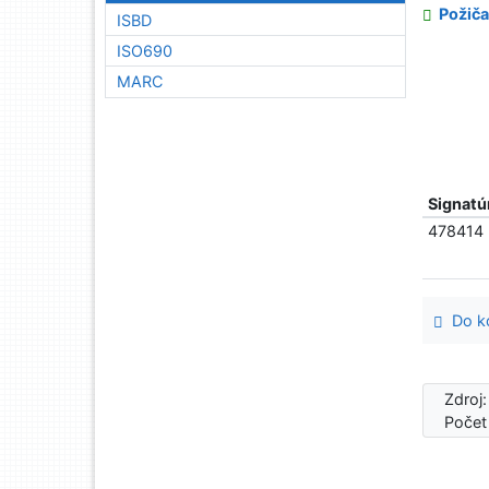
Požiča
ISBD
ISO690
MARC
Signatú
478414
Do ko
Zdroj
Počet