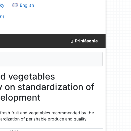
ky
English
(
0
)
Prihlásenie
nd vegetables
on standardization of
velopment
fresh fruit and vegetables recommended by the
ardization of perishable produce and quality