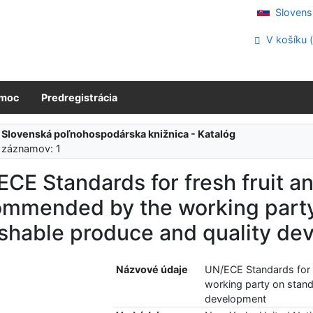
Slovens
V košíku 
moc
Predregistrácia
:
Slovenská poľnohospodárska knižnica - Katalóg
 záznamov: 1
CE Standards for fresh fruit a
ommended by the working party 
ishable produce and quality de
Názvové údaje
UN/ECE Standards for 
working party on stand
development