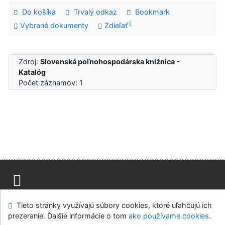
Do košíka
Trvalý odkaz
Bookmark
Vybrané dokumenty
Zdieľať
Zdroj:
Slovenská poľnohospodárska knižnica -
Katalóg
Počet záznamov: 1
Mapa stránok
Prístupnosť
Súkromie
Tieto stránky využívajú súbory cookies, ktoré uľahčujú ich
Modul OpenSearch
Napíšte nám
Nastavenie cookies
prezeranie. Ďalšie informácie o tom
ako používame cookies
.