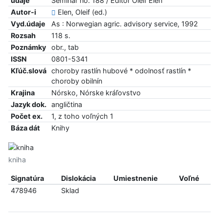
údaje
Seminar no. 188 / Editor Oleif Elen
Autor-i
Elen, Oleif (ed.)
Vyd.údaje
As : Norwegian agric. advisory service, 1992
Rozsah
118 s.
Poznámky
obr., tab
ISSN
0801-5341
Kľúč.slová
choroby rastlín hubové * odolnosť rastlín *
choroby obilnín
Krajina
Nórsko, Nórske kráľovstvo
Jazyk dok.
angličtina
Počet ex.
1, z toho voľných 1
Báza dát
Knihy
kniha
Signatúra
Dislokácia
Umiestnenie
Voľné
478946
Sklad