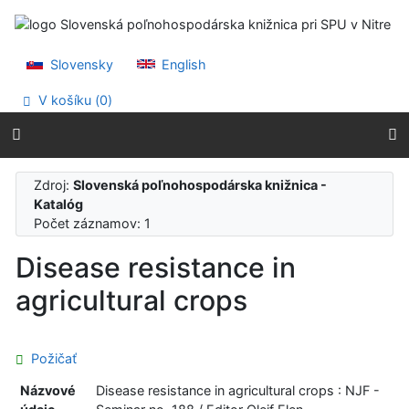
Prejsť na obsah
Prejsť na menu
Prehlásenie o webovej prístupnosti
Slovensky
English
V košíku (
0
)
Zdroj:
Slovenská poľnohospodárska knižnica -
Katalóg
Počet záznamov: 1
Disease resistance in
agricultural crops
Požičať
Názvové
Disease resistance in agricultural crops : NJF -