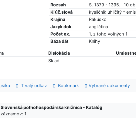
Rozsah
S. 1379 - 1395. : 10 obr
Kľúč.slová
kysličník uhličitý * em
Krajina
Rakúsko
Jazyk dok.
angličtina
Počet ex.
1, z toho voľných 1
Báza dát
Knihy
ra
Dislokácia
Umiestne
Sklad
šíka
Trvalý odkaz
Bookmark
Vybrané dokumenty
:
Slovenská poľnohospodárska knižnica - Katalóg
 záznamov: 1