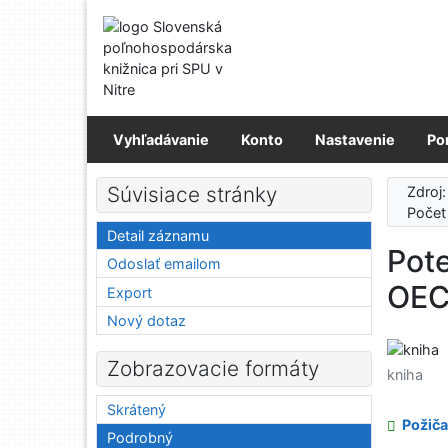
Prejsť na obsah
Prejsť na menu
Prehlásenie o webovej prístupnosti
Vyhľadávanie
Konto
Nastavenie
Po
Súvisiace stránky
Zdroj
Počet
Detail záznamu
Pote
Odoslať emailom
OEC
Export
Nový dotaz
Zobrazovacie formáty
kniha
Skrátený
Požiča
Podrobný