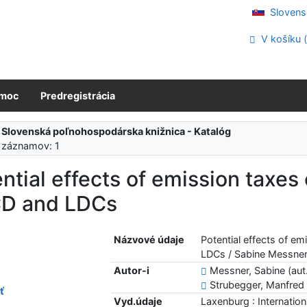
Slovens
V košíku 
moc
Predregistrácia
:
Slovenská poľnohospodárska knižnica - Katalóg
 záznamov: 1
ntial effects of emission taxes
D and LDCs
Názvové údaje
Potential effects of e
LDCs / Sabine Messner
Autor-i
Messner, Sabine (aut
Strubegger, Manfred 
ť
Vyd.údaje
Laxenburg : Internation