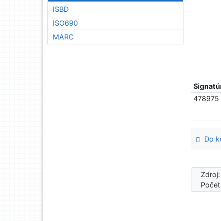
ISBD
ISO690
MARC
Signatú
478975
Do ko
Zdroj
Počet