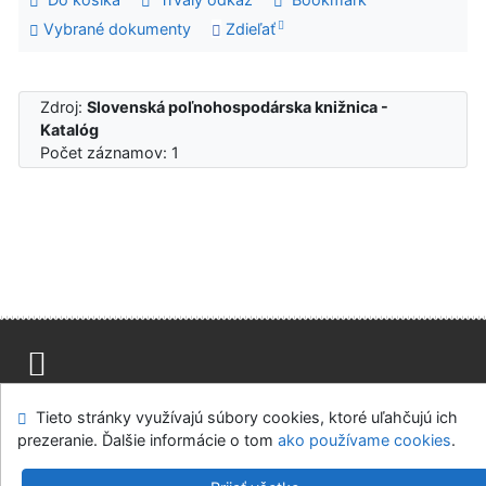
Vybrané dokumenty
Zdieľať
Zdroj:
Slovenská poľnohospodárska knižnica -
Katalóg
Počet záznamov: 1
Mapa stránok
Prístupnosť
Súkromie
Tieto stránky využívajú súbory cookies, ktoré uľahčujú ich
Modul OpenSearch
Napíšte nám
Nastavenie cookies
prezeranie. Ďalšie informácie o tom
ako používame cookies
.
Slovenská poľnohospodárska knižnica pri SPU v Nitre