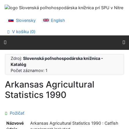
Prejsť na obsah
Prejsť na menu
Prehlásenie o webovej prístupnosti
Slovensky
English
V košíku (
0
)
Zdroj:
Slovenská poľnohospodárska knižnica -
Katalóg
Počet záznamov: 1
Arkansas Agricultural
Statistics 1990
Požičať
Názvové
Arkansas Agricultural Statistics 1990 : Catfish