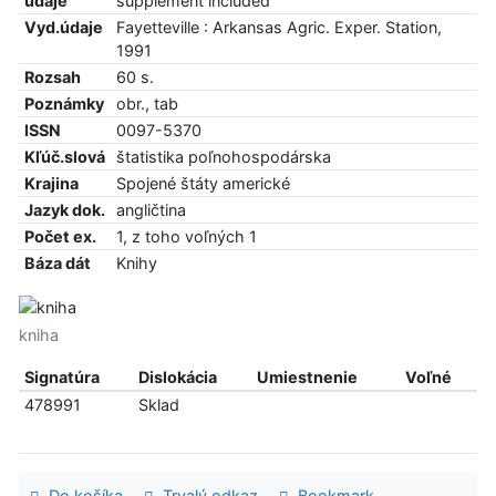
údaje
supplement included
Vyd.údaje
Fayetteville : Arkansas Agric. Exper. Station,
1991
Rozsah
60 s.
Poznámky
obr., tab
ISSN
0097-5370
Kľúč.slová
štatistika poľnohospodárska
Krajina
Spojené štáty americké
Jazyk dok.
angličtina
Počet ex.
1, z toho voľných 1
Báza dát
Knihy
kniha
Signatúra
Dislokácia
Umiestnenie
Voľné
478991
Sklad
Do košíka
Trvalý odkaz
Bookmark