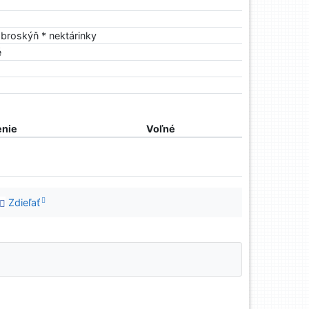
broskýň * nektárinky
é
nie
Voľné
Zdieľať