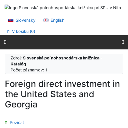
Prejsť na obsah
Prejsť na menu
Prehlásenie o webovej prístupnosti
Slovensky
English
V košíku (
0
)
Zdroj:
Slovenská poľnohospodárska knižnica -
Katalóg
Počet záznamov: 1
Foreign direct investment in
the United States and
Georgia
Požičať