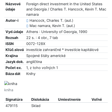
Názvové
Foreign direct investment in the United States
údaje
and Georgia / Charles T. Hancock, Kevin T. Mac
namara
Autor-i
Hancock, Charles T. (aut.)
Mac namara, Kevin T. (aut.)
Vyd.údaje
Athens : University of Georgia, 1990
Rozsah
22 s. : 4 obr., 7 tab
ISSN
0072-128X
Kľúč.slová
investície zahraničné * investície kapitálové
Krajina
Spojené štáty americké
Jazyk dok.
angličtina
Počet ex.
1, z toho voľných 1
Báza dát
Knihy
kniha
Signatúra
Dislokácia
Umiestnenie
Voľné
479115
Sklad