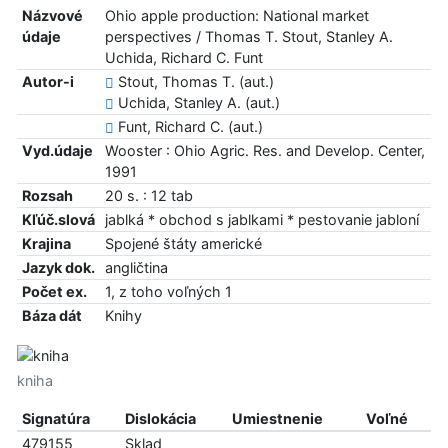
Názvové
Ohio apple production: National market
údaje
perspectives / Thomas T. Stout, Stanley A.
Uchida, Richard C. Funt
Autor-i
Stout, Thomas T. (aut.)
Uchida, Stanley A. (aut.)
Funt, Richard C. (aut.)
Vyd.údaje
Wooster : Ohio Agric. Res. and Develop. Center,
1991
Rozsah
20 s. : 12 tab
Kľúč.slová
jablká * obchod s jablkami * pestovanie jabloní
Krajina
Spojené štáty americké
Jazyk dok.
angličtina
Počet ex.
1, z toho voľných 1
Báza dát
Knihy
kniha
Signatúra
Dislokácia
Umiestnenie
Voľné
479155
Sklad