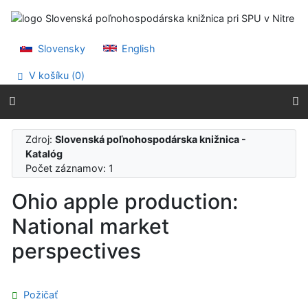
Prejsť na obsah
Prejsť na menu
Prehlásenie o webovej prístupnosti
Slovensky
English
V košíku (
0
)
Zdroj:
Slovenská poľnohospodárska knižnica -
Katalóg
Počet záznamov: 1
Ohio apple production:
National market
perspectives
Požičať