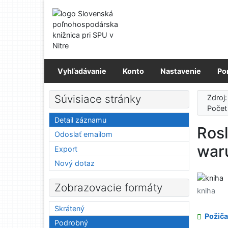
Prejsť na obsah
Prejsť na menu
Prehlásenie o webovej prístupnosti
Vyhľadávanie
Konto
Nastavenie
Po
Súvisiace stránky
Zdroj
Počet
Detail záznamu
Rosl
Odoslať emailom
war
Export
Nový dotaz
Zobrazovacie formáty
kniha
Skrátený
Požiča
Podrobný