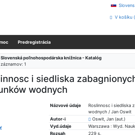
Slovens
V košíku 
moc
Predregistrácia
:
Slovenská poľnohospodárska knižnica - Katalóg
 záznamov: 1
innosc i siedliska zabagnionych
unków wodnych
Názvové údaje
Roslinnosc i siedliska
wodnych / Jan Oswit
Autor-i
Oswit, Jan (aut.)
Vyd.údaje
Warszawa : Wyd. Nau
ť
Rozsah
229 s.