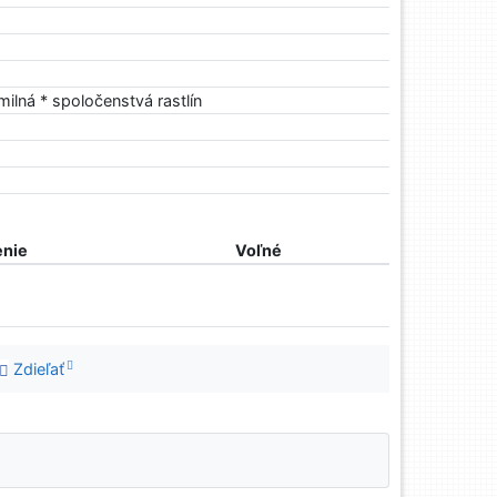
milná * spoločenstvá rastlín
nie
Voľné
Zdieľať