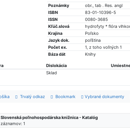
Poznámky
obr., tab . Res. angl
ISBN
83-01-10396-5
ISSN
0080-3685
Kľúč.slová
hydrofyty * flóra vlhko
Krajina
Poľsko
Jazyk dok.
poľština
Počet ex.
1, z toho voľných 1
Báza dát
Knihy
ra
Dislokácia
Umiestne
Sklad
šíka
Trvalý odkaz
Bookmark
Vybrané dokumenty
:
Slovenská poľnohospodárska knižnica - Katalóg
 záznamov: 1