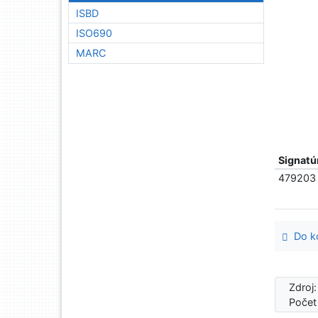
ISBD
ISO690
MARC
Signatú
479203
Do ko
Zdroj
Počet