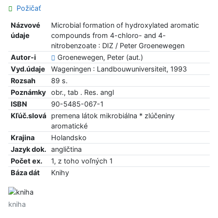
Požičať
Názvové
Microbial formation of hydroxylated aromatic
údaje
compounds from 4-chloro- and 4-
nitrobenzoate : DIZ / Peter Groenewegen
Autor-i
Groenewegen, Peter (aut.)
Vyd.údaje
Wageningen : Landbouwuniversiteit, 1993
Rozsah
89 s.
Poznámky
obr., tab . Res. angl
ISBN
90-5485-067-1
Kľúč.slová
premena látok mikrobiálna * zlúčeniny
aromatické
Krajina
Holandsko
Jazyk dok.
angličtina
Počet ex.
1, z toho voľných 1
Báza dát
Knihy
kniha