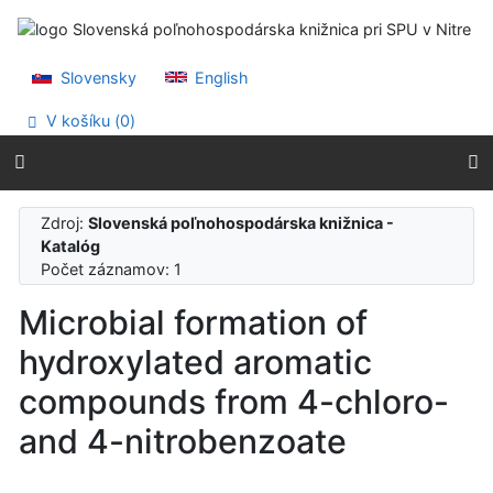
Prejsť na obsah
Prejsť na menu
Prehlásenie o webovej prístupnosti
Slovensky
English
V košíku (
0
)
Zdroj:
Slovenská poľnohospodárska knižnica -
Katalóg
Počet záznamov: 1
Microbial formation of
hydroxylated aromatic
compounds from 4-chloro-
and 4-nitrobenzoate