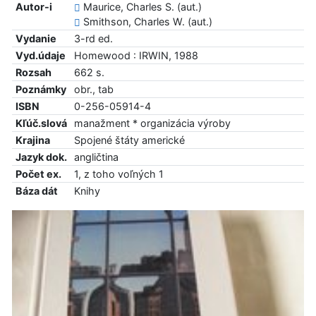
Autor-i
Maurice, Charles S. (aut.)
Smithson, Charles W. (aut.)
Vydanie
3-rd ed.
Vyd.údaje
Homewood : IRWIN, 1988
Rozsah
662 s.
Poznámky
obr., tab
ISBN
0-256-05914-4
Kľúč.slová
manažment * organizácia výroby
Krajina
Spojené štáty americké
Jazyk dok.
angličtina
Počet ex.
1, z toho voľných 1
Báza dát
Knihy