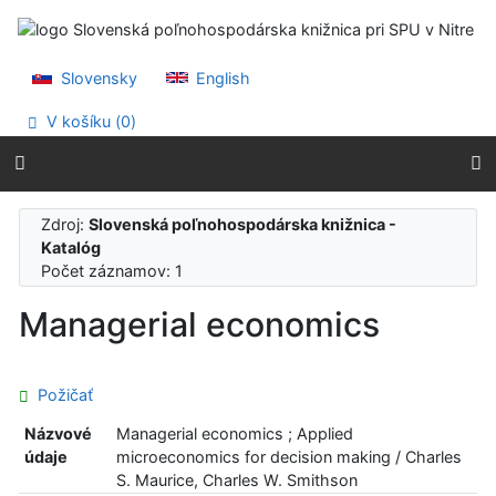
Prejsť na obsah
Prejsť na menu
Prehlásenie o webovej prístupnosti
Slovensky
English
V košíku (
0
)
Zdroj:
Slovenská poľnohospodárska knižnica -
Katalóg
Počet záznamov: 1
Managerial economics
Požičať
Názvové
Managerial economics ; Applied
údaje
microeconomics for decision making / Charles
S. Maurice, Charles W. Smithson