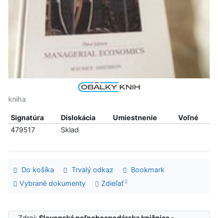
kniha
Signatúra
Dislokácia
Umiestnenie
Voľné
479517
Sklad
Do košíka
Trvalý odkaz
Bookmark
Vybrané dokumenty
Zdieľať
Zdroj:
Slovenská poľnohospodárska knižnica -