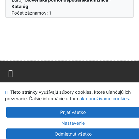
Katalóg
Počet záznamov: 1
Mapa stránok
Prístupnosť
Súkromie
Tieto stránky využívajú súbory cookies, ktoré uľahčujú ich
Modul OpenSearch
Napíšte nám
Nastavenie cookies
prezeranie. Ďalšie informácie o tom
ako používame cookies
.
Slovenská poľnohospodárska knižnica pri SPU v Nitre
Prijať všetko
©1993-2026
IPAC
v.4.8.63a
-
Cosmotron Slovakia, s.r.o.
Nastavenie
Odmietnuť všetko