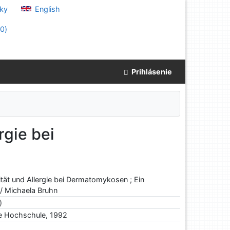
ky
English
(
0
)
Prihlásenie
rgie bei
tät und Allergie bei Dermatomykosen ; Ein
Z / Michaela Bruhn
)
he Hochschule, 1992