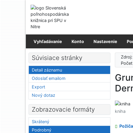
Prejsť na obsah
Prejsť na menu
Prehlásenie o webovej prístupnosti
Vyhľadávanie
Konto
Nastavenie
Po
Súvisiace stránky
Zdroj
Počet
Detail záznamu
Grun
Odoslať emailom
Der
Export
Nový dotaz
Zobrazovacie formáty
kniha
Skrátený
Požiča
Podrobný