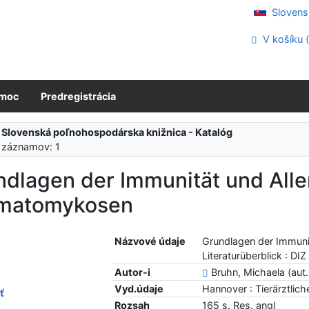
Slovens
V košíku 
moc
Predregistrácia
:
Slovenská poľnohospodárska knižnica - Katalóg
 záznamov: 1
dlagen der Immunität und Alle
matomykosen
Názvové údaje
Grundlagen der Immuni
Literaturüberblick : DI
Autor-i
Bruhn, Michaela (aut.
Vyd.údaje
Hannover : Tierärztlic
ť
Rozsah
165 s. Res. angl