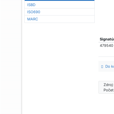
ISBD
ISO690
MARC
Signatú
479540
Do ko
Zdroj
Počet