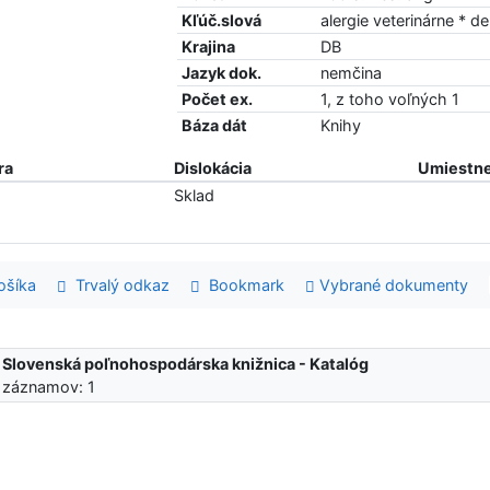
Kľúč.slová
alergie veterinárne * 
Krajina
DB
Jazyk dok.
nemčina
Počet ex.
1, z toho voľných 1
Báza dát
Knihy
ra
Dislokácia
Umiestne
Sklad
šíka
Trvalý odkaz
Bookmark
Vybrané dokumenty
:
Slovenská poľnohospodárska knižnica - Katalóg
 záznamov: 1