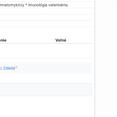
dermatomykózy * imunológia veterinárna
nie
Voľné
Zdieľať