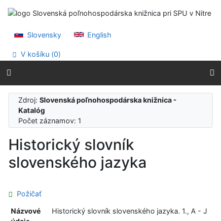
Prejsť na obsah
Prejsť na menu
Prehlásenie o webovej prístupnosti
Slovensky
English
V košíku (
0
)
Zdroj:
Slovenská poľnohospodárska knižnica -
Katalóg
Počet záznamov: 1
Historický slovník
slovenského jazyka
Požičať
Názvové
Historický slovník slovenského jazyka. 1., A - J