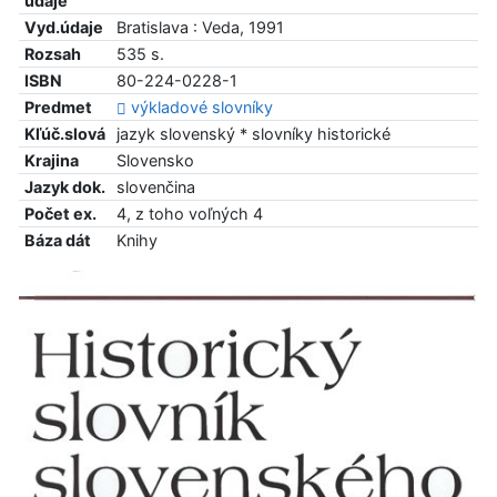
údaje
Vyd.údaje
Bratislava : Veda, 1991
Rozsah
535 s.
ISBN
80-224-0228-1
Predmet
výkladové slovníky
Kľúč.slová
jazyk slovenský * slovníky historické
Krajina
Slovensko
Jazyk dok.
slovenčina
Počet ex.
4, z toho voľných 4
Báza dát
Knihy