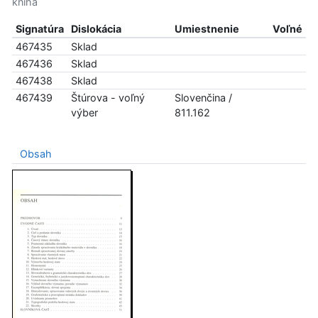
kniha
Signatúra
Dislokácia
Umiestnenie
Voľné
467435
Sklad
467436
Sklad
467438
Sklad
467439
Štúrova - voľný
Slovenčina /
výber
811.162
Obsah