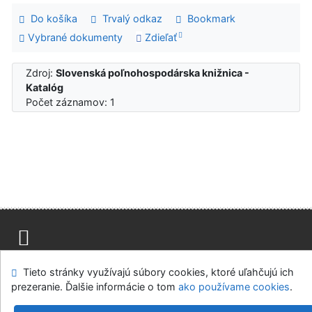
Do košíka
Trvalý odkaz
Bookmark
Vybrané dokumenty
Zdieľať
Zdroj:
Slovenská poľnohospodárska knižnica -
Katalóg
Počet záznamov: 1
Mapa stránok
Prístupnosť
Súkromie
Tieto stránky využívajú súbory cookies, ktoré uľahčujú ich
Modul OpenSearch
Napíšte nám
Nastavenie cookies
prezeranie. Ďalšie informácie o tom
ako používame cookies
.