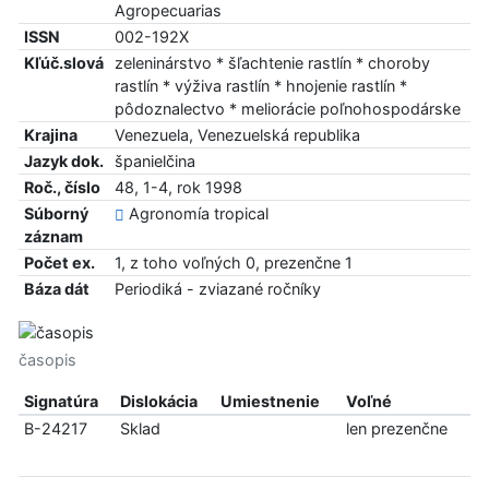
Agropecuarias
ISSN
002-192X
Kľúč.slová
zeleninárstvo * šľachtenie rastlín * choroby
rastlín * výživa rastlín * hnojenie rastlín *
pôdoznalectvo * meliorácie poľnohospodárske
Krajina
Venezuela, Venezuelská republika
Jazyk dok.
španielčina
Roč., číslo
48, 1-4, rok 1998
Súborný
Agronomía tropical
záznam
Počet ex.
1, z toho voľných 0, prezenčne 1
Báza dát
Periodiká - zviazané ročníky
časopis
Signatúra
Dislokácia
Umiestnenie
Voľné
B-24217
Sklad
len prezenčne