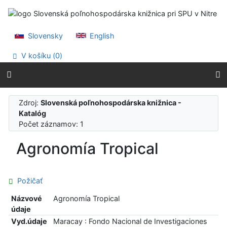
Prejsť na obsah
Prejsť na menu
Prehlásenie o webovej prístupnosti
Slovensky
English
V košíku (
0
)
Zdroj:
Slovenská poľnohospodárska knižnica -
Katalóg
Počet záznamov: 1
Agronomía Tropical
Požičať
Názvové
Agronomía Tropical
údaje
Vyd.údaje
Maracay : Fondo Nacional de Investigaciones