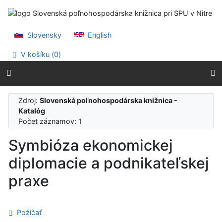
Prejsť na obsah
Prejsť na menu
Prehlásenie o webovej prístupnosti
Slovensky
English
V košíku (
0
)
Zdroj:
Slovenská poľnohospodárska knižnica -
Katalóg
Počet záznamov: 1
Symbióza ekonomickej
diplomacie a podnikateľskej
praxe
Požičať