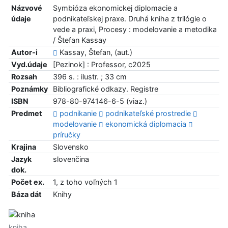
Názvové
Symbióza ekonomickej diplomacie a
údaje
podnikateľskej praxe. Druhá kniha z trilógie o
vede a praxi, Procesy : modelovanie a metodika
/ Štefan Kassay
Autor-i
Kassay, Štefan, (aut.)
Vyd.údaje
[Pezinok] : Professor, c2025
Rozsah
396 s. : ilustr. ; 33 cm
Poznámky
Bibliografické odkazy. Registre
ISBN
978-80-974146-6-5 (viaz.)
Predmet
podnikanie
podnikateľské prostredie
modelovanie
ekonomická diplomacia
príručky
Krajina
Slovensko
Jazyk
slovenčina
dok.
Počet ex.
1, z toho voľných 1
Báza dát
Knihy
kniha