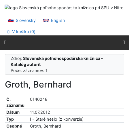
Prejsť na obsah
Prejsť na menu
Prehlásenie o webovej prístupnosti
Slovensky
English
V košíku (
0
)
Zdroj:
Slovenská poľnohospodárska knižnica -
Katalóg autorít
Počet záznamov: 1
Groth, Bernhard
Č.
0140248
záznamu
Dátum
11.07.2012
Typ
I - Staré heslo (z konverzie)
Osobné
Groth, Bernhard