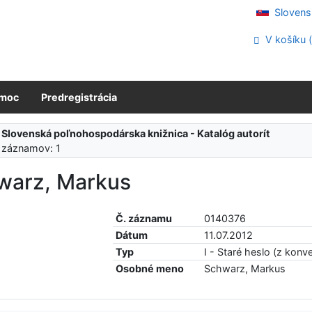
Slovens
V košíku 
moc
Predregistrácia
:
Slovenská poľnohospodárska knižnica - Katalóg autorít
 záznamov: 1
warz, Markus
Č. záznamu
0140376
Dátum
11.07.2012
Typ
I - Staré heslo (z konve
Osobné meno
Schwarz, Markus