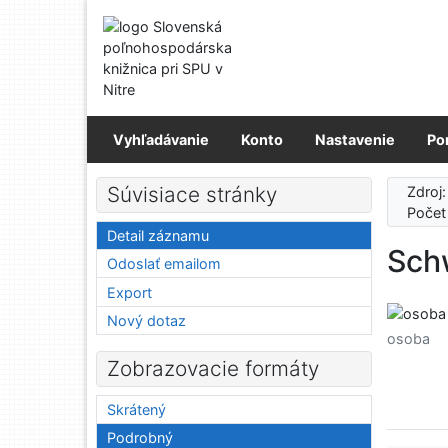
Prejsť na obsah
Prejsť na menu
Prehlásenie o webovej prístupnosti
Vyhľadávanie
Konto
Nastavenie
Po
Súvisiace stránky
Zdroj
Počet
Detail záznamu
Sch
Odoslať emailom
Export
Nový dotaz
osoba
Zobrazovacie formáty
Skrátený
Podrobný