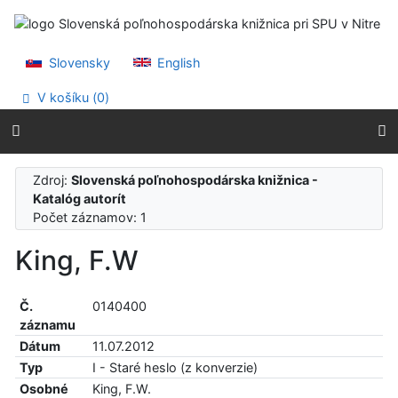
Prejsť na obsah
Prejsť na menu
Prehlásenie o webovej prístupnosti
Slovensky
English
V košíku (
0
)
Zdroj:
Slovenská poľnohospodárska knižnica -
Katalóg autorít
Počet záznamov: 1
King, F.W
Č.
0140400
záznamu
Dátum
11.07.2012
Typ
I - Staré heslo (z konverzie)
Osobné
King, F.W.