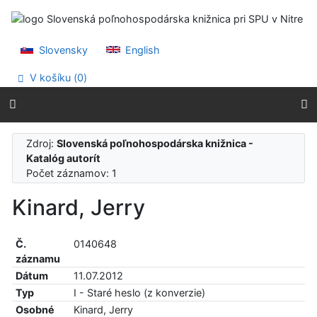
Prejsť na obsah
Prejsť na menu
Prehlásenie o webovej prístupnosti
Slovensky
English
V košíku (
0
)
Zdroj:
Slovenská poľnohospodárska knižnica -
Katalóg autorít
Počet záznamov: 1
Kinard, Jerry
Č.
0140648
záznamu
Dátum
11.07.2012
Typ
I - Staré heslo (z konverzie)
Osobné
Kinard, Jerry