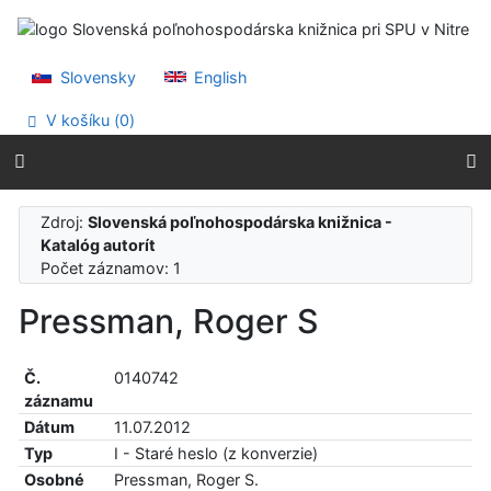
Prejsť na obsah
Prejsť na menu
Prehlásenie o webovej prístupnosti
Slovensky
English
V košíku (
0
)
Zdroj:
Slovenská poľnohospodárska knižnica -
Katalóg autorít
Počet záznamov: 1
Pressman, Roger S
Č.
0140742
záznamu
Dátum
11.07.2012
Typ
I - Staré heslo (z konverzie)
Osobné
Pressman, Roger S.