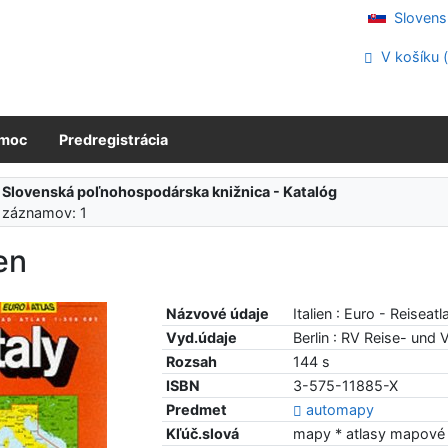
Slovens
V košíku 
moc
Predregistrácia
:
Slovenská poľnohospodárska knižnica - Katalóg
 záznamov: 1
ien
Názvové údaje
Italien : Euro - Reisea
Vyd.údaje
Berlin : RV Reise- un
Rozsah
144 s
ISBN
3-575-11885-X
Predmet
automapy
Kľúč.slová
mapy * atlasy mapové 