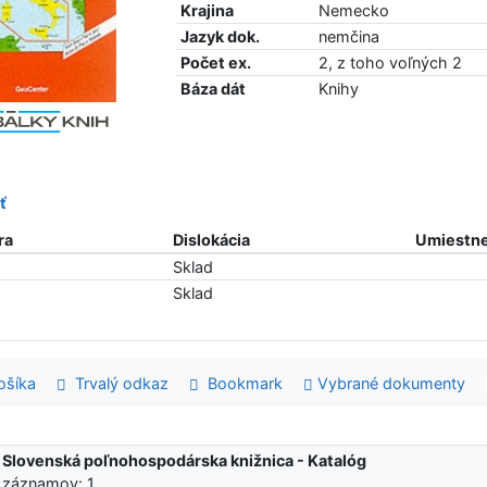
Krajina
Nemecko
Jazyk dok.
nemčina
Počet ex.
2, z toho voľných 2
Báza dát
Knihy
ť
ra
Dislokácia
Umiestne
Sklad
Sklad
šíka
Trvalý odkaz
Bookmark
Vybrané dokumenty
:
Slovenská poľnohospodárska knižnica - Katalóg
 záznamov: 1