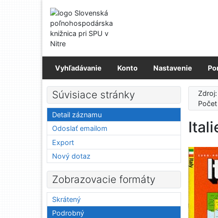
Prejsť na obsah
Prejsť na menu
Prehlásenie o webovej prístupnosti
Vyhľadávanie
Konto
Nastavenie
Po
Súvisiace stránky
Zdroj
Počet
Detail záznamu
Ital
Odoslať emailom
Export
Nový dotaz
Zobrazovacie formáty
Skrátený
Podrobný