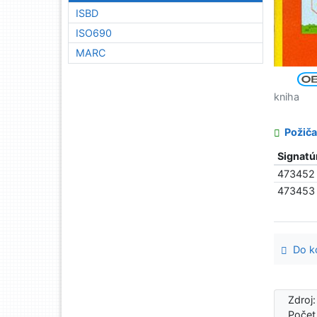
ISBD
ISO690
MARC
kniha
Požiča
Signatú
473452
473453
Do ko
Zdroj
Počet