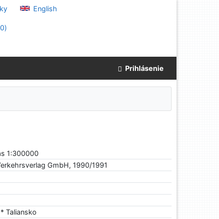
ky
English
(
0
)
Prihlásenie
tlas 1:300000
d Verkehrsverlag GmbH, 1990/1991
* Taliansko