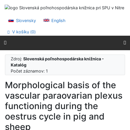
Prejsť na obsah
Prejsť na menu
Prehlásenie o webovej prístupnosti
Slovensky
English
V košíku (
0
)
Zdroj:
Slovenská poľnohospodárska knižnica -
Katalóg
Počet záznamov: 1
Morphological basis of the
vascular paraovarian plexus
functioning during the
oestrus cycle in pig and
sheep