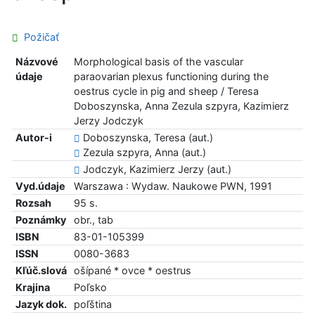
Požičať
Názvové
Morphological basis of the vascular
údaje
paraovarian plexus functioning during the
oestrus cycle in pig and sheep / Teresa
Doboszynska, Anna Zezula szpyra, Kazimierz
Jerzy Jodczyk
Autor-i
Doboszynska, Teresa (aut.)
Zezula szpyra, Anna (aut.)
Jodczyk, Kazimierz Jerzy (aut.)
Vyd.údaje
Warszawa : Wydaw. Naukowe PWN, 1991
Rozsah
95 s.
Poznámky
obr., tab
ISBN
83-01-105399
ISSN
0080-3683
Kľúč.slová
ošípané * ovce * oestrus
Krajina
Poľsko
Jazyk dok.
poľština