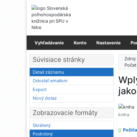
Prejsť na obsah
Prejsť na menu
Prehlásenie o webovej prístupnosti
Vyhľadávanie
Konto
Nastavenie
Po
Súvisiace stránky
Zdroj
Počet
Detail záznamu
Wply
Odoslať emailom
jak
Export
Nový dotaz
Zobrazovacie formáty
kniha
Skrátený
Požiča
Podrobný