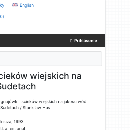
ky
English
(
0
)
Prihlásenie
cieków wiejskich na
Sudetach
gnojówki i scieków wiejskich na jakosc wód
Sudetach / Stanislaw Hus
lnicza, 1993
tl. a res. angl