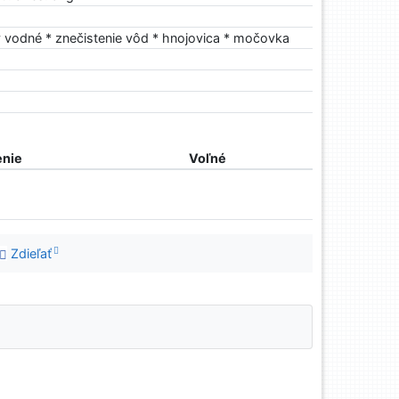
y vodné * znečistenie vôd * hnojovica * močovka
nie
Voľné
Zdieľať