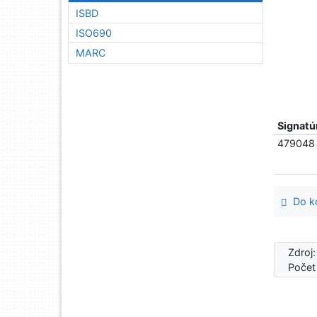
ISBD
ISO690
MARC
Signatú
479048
Do ko
Zdroj
Počet