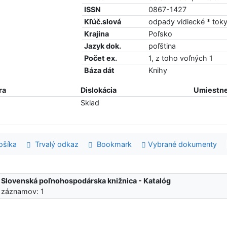
ISSN
0867-1427
Kľúč.slová
odpady vidiecké * tok
Krajina
Poľsko
Jazyk dok.
poľština
Počet ex.
1, z toho voľných 1
Báza dát
Knihy
ra
Dislokácia
Umiestne
Sklad
šíka
Trvalý odkaz
Bookmark
Vybrané dokumenty
:
Slovenská poľnohospodárska knižnica - Katalóg
 záznamov: 1