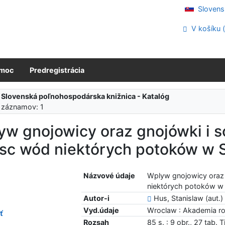
Slovens
V košíku 
moc
Predregistrácia
:
Slovenská poľnohospodárska knižnica - Katalóg
 záznamov: 1
w gnojowicy oraz gnojówki i s
osc wód niektórych potoków w 
Názvové údaje
Wplyw gnojowicy oraz 
niektórych potoków w 
Autor-i
Hus, Stanislaw (aut.)
Vyd.údaje
Wroclaw : Akademia ro
ť
Rozsah
85 s. : 9 obr., 27 tab. Ti