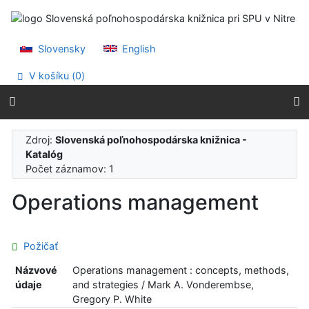
Prejsť na obsah
Prejsť na menu
Prehlásenie o webovej prístupnosti
Slovensky
English
V košíku (
0
)
Zdroj:
Slovenská poľnohospodárska knižnica -
Katalóg
Počet záznamov: 1
Operations management
Požičať
Názvové
Operations management : concepts, methods,
údaje
and strategies / Mark A. Vonderembse,
Gregory P. White