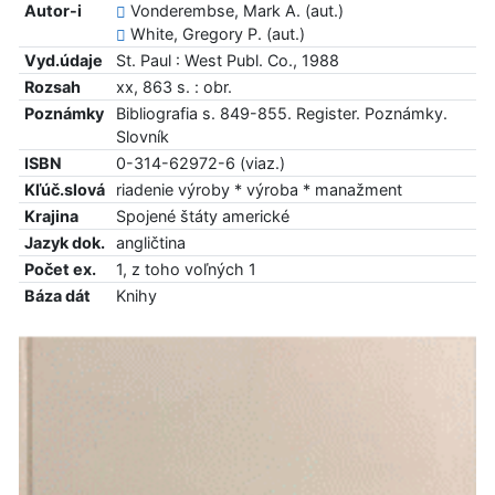
Autor-i
Vonderembse, Mark A. (aut.)
White, Gregory P. (aut.)
Vyd.údaje
St. Paul : West Publ. Co., 1988
Rozsah
xx, 863 s. : obr.
Poznámky
Bibliografia s. 849-855. Register. Poznámky.
Slovník
ISBN
0-314-62972-6 (viaz.)
Kľúč.slová
riadenie výroby * výroba * manažment
Krajina
Spojené štáty americké
Jazyk dok.
angličtina
Počet ex.
1, z toho voľných 1
Báza dát
Knihy