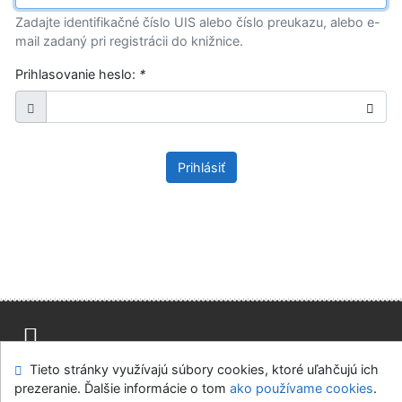
Zadajte identifikačné číslo UIS alebo číslo preukazu, alebo e-
mail zadaný pri registrácii do knižnice.
Prihlasovanie heslo:
*
Prihlásiť
Tieto stránky využívajú súbory cookies, ktoré uľahčujú ich
Mapa stránok
Prístupnosť
Súkromie
prezeranie. Ďalšie informácie o tom
ako používame cookies
.
Modul OpenSearch
Napíšte nám
Nastavenie cookies