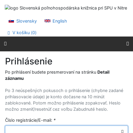
Prejsť na obsah
Prejsť na menu
Prehlásenie o webovej prístupnosti
Slovensky
English
V košíku (
0
)
Prihlásenie
Po prihlásení budete presmerovaní na stránku
Detail
záznamu
Po 3 neúspešných pokusoch o prihlásenie (chybne zadané
prihlasovacie údaje) je konto dočasne na 10 minút
zablokované. Potom možno prihlásenie zopakovať. Heslo
možno zmeniť/resetnúť cez voľbu Zabudnuté heslo.
Číslo registrácie/E-mail:
*