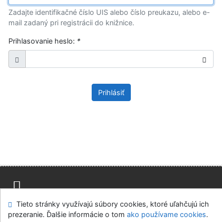
Zadajte identifikačné číslo UIS alebo číslo preukazu, alebo e-
mail zadaný pri registrácii do knižnice.
Prihlasovanie heslo:
*
Prihlásiť
Tieto stránky využívajú súbory cookies, ktoré uľahčujú ich
Mapa stránok
Prístupnosť
Súkromie
prezeranie. Ďalšie informácie o tom
ako používame cookies
.
Modul OpenSearch
Napíšte nám
Nastavenie cookies