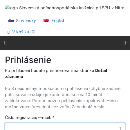
Prejsť na obsah
Prejsť na menu
Prehlásenie o webovej prístupnosti
Slovensky
English
V košíku (
0
)
Prihlásenie
Po prihlásení budete presmerovaní na stránku
Detail
záznamu
Po 3 neúspešných pokusoch o prihlásenie (chybne zadané
prihlasovacie údaje) je konto dočasne na 10 minút
zablokované. Potom možno prihlásenie zopakovať. Heslo
možno zmeniť/resetnúť cez voľbu Zabudnuté heslo.
Číslo registrácie/E-mail:
*