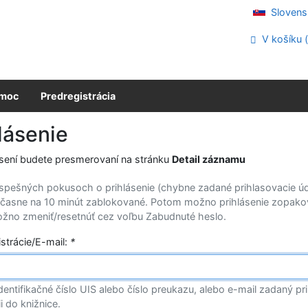
Slovens
V košíku 
moc
Predregistrácia
lásenie
ásení budete presmerovaní na stránku
Detail záznamu
spešných pokusoch o prihlásenie (chybne zadané prihlasovacie úda
časne na 10 minút zablokované. Potom možno prihlásenie zopako
žno zmeniť/resetnúť cez voľbu Zabudnuté heslo.
istrácie/E-mail:
*
dentifikačné číslo UIS alebo číslo preukazu, alebo e-mail zadaný pri
ii do knižnice.