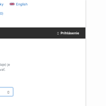
ky
English
(
0
)
Prihlásenie
je) je
vať.