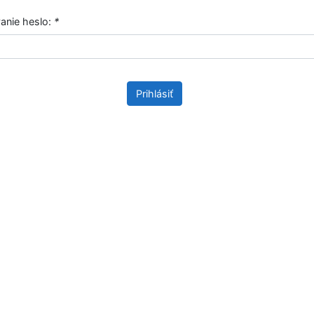
vanie heslo:
*
Prihlásiť