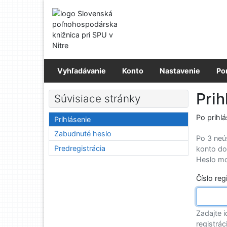
Prejsť na obsah
Prejsť na menu
Prehlásenie o webovej prístupnosti
Vyhľadávanie
Konto
Nastavenie
Po
Prih
Súvisiace stránky
Po prihl
Prihlásenie
Zabudnuté heslo
Po 3 neú
Predregistrácia
konto do
Heslo mo
Číslo reg
Zadajte i
registrác