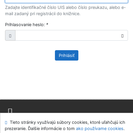
Zadajte identifikačné číslo UIS alebo číslo preukazu, alebo e-
mail zadaný pri registrácii do knižnice.
Prihlasovanie heslo:
*
Prihlásiť
Tieto stránky využívajú súbory cookies, ktoré uľahčujú ich
Mapa stránok
Prístupnosť
Súkromie
prezeranie. Ďalšie informácie o tom
ako používame cookies
.
Modul OpenSearch
Napíšte nám
Nastavenie cookies