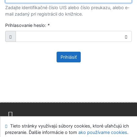
Zadajte identifikačné číslo UIS alebo číslo preukazu, alebo e-
mail zadaný pri registrácii do knižnice.
Prihlasovanie heslo:
*
Prihlásiť
Tieto stránky využívajú súbory cookies, ktoré uľahčujú ich
Mapa stránok
Prístupnosť
Súkromie
prezeranie. Ďalšie informácie o tom
ako používame cookies
.
Modul OpenSearch
Napíšte nám
Nastavenie cookies