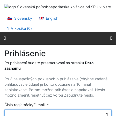
Prejsť na obsah
Prejsť na menu
Prehlásenie o webovej prístupnosti
Slovensky
English
V košíku (
0
)
Prihlásenie
Po prihlásení budete presmerovaní na stránku
Detail
záznamu
Po 3 neúspešných pokusoch o prihlásenie (chybne zadané
prihlasovacie údaje) je konto dočasne na 10 minút
zablokované. Potom možno prihlásenie zopakovať. Heslo
možno zmeniť/resetnúť cez voľbu Zabudnuté heslo.
Číslo registrácie/E-mail:
*