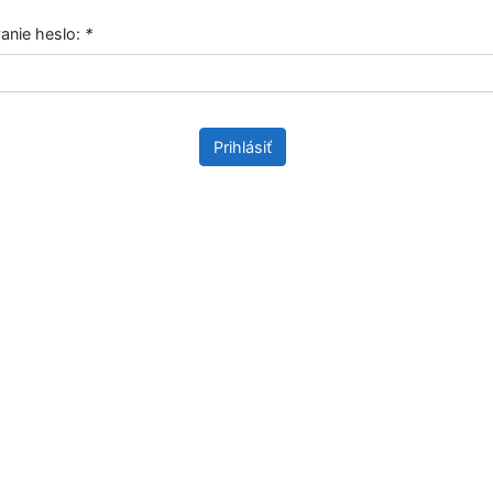
vanie heslo:
*
Prihlásiť