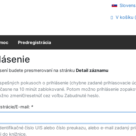
Slovens
V košíku 
moc
Predregistrácia
lásenie
ásení budete presmerovaní na stránku
Detail záznamu
spešných pokusoch o prihlásenie (chybne zadané prihlasovacie úda
časne na 10 minút zablokované. Potom možno prihlásenie zopako
žno zmeniť/resetnúť cez voľbu Zabudnuté heslo.
istrácie/E-mail:
*
dentifikačné číslo UIS alebo číslo preukazu, alebo e-mail zadaný pri
ii do knižnice.