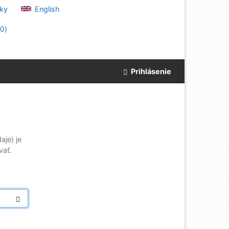
ky
English
(
0
)
Prihlásenie
je) je
vať.