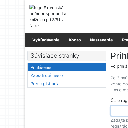
Prejsť na obsah
Prejsť na menu
Prehlásenie o webovej prístupnosti
Vyhľadávanie
Konto
Nastavenie
Po
Prih
Súvisiace stránky
Po prihl
Prihlásenie
Zabudnuté heslo
Po 3 neú
Predregistrácia
konto do
Heslo mo
Číslo reg
Zadajte i
registrác