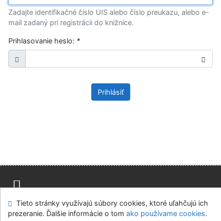
Zadajte identifikačné číslo UIS alebo číslo preukazu, alebo e-
mail zadaný pri registrácii do knižnice.
Prihlasovanie heslo:
*
Prihlásiť
Tieto stránky využívajú súbory cookies, ktoré uľahčujú ich
Mapa stránok
Prístupnosť
Súkromie
prezeranie. Ďalšie informácie o tom
ako používame cookies
.
Modul OpenSearch
Napíšte nám
Nastavenie cookies