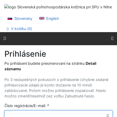
Prejsť na obsah
Prejsť na menu
Prehlásenie o webovej prístupnosti
Slovensky
English
V košíku (
0
)
Prihlásenie
Po prihlásení budete presmerovaní na stránku
Detail
záznamu
Po 3 neúspešných pokusoch o prihlásenie (chybne zadané
prihlasovacie údaje) je konto dočasne na 10 minút
zablokované. Potom možno prihlásenie zopakovať. Heslo
možno zmeniť/resetnúť cez voľbu Zabudnuté heslo.
Číslo registrácie/E-mail:
*