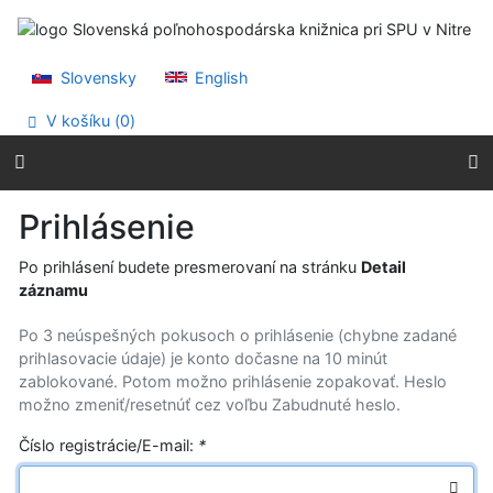
Prejsť na obsah
Prejsť na menu
Prehlásenie o webovej prístupnosti
Slovensky
English
V košíku (
0
)
Prihlásenie
Po prihlásení budete presmerovaní na stránku
Detail
záznamu
Po 3 neúspešných pokusoch o prihlásenie (chybne zadané
prihlasovacie údaje) je konto dočasne na 10 minút
zablokované. Potom možno prihlásenie zopakovať. Heslo
možno zmeniť/resetnúť cez voľbu Zabudnuté heslo.
Číslo registrácie/E-mail:
*