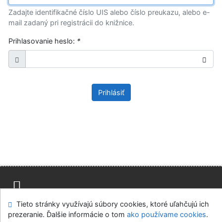
Zadajte identifikačné číslo UIS alebo číslo preukazu, alebo e-
mail zadaný pri registrácii do knižnice.
Prihlasovanie heslo:
*
Prihlásiť
Tieto stránky využívajú súbory cookies, ktoré uľahčujú ich
Mapa stránok
Prístupnosť
Súkromie
prezeranie. Ďalšie informácie o tom
ako používame cookies
.
Modul OpenSearch
Napíšte nám
Nastavenie cookies