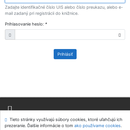
Zadajte identifikačné číslo UIS alebo číslo preukazu, alebo e-
mail zadaný pri registrácii do knižnice.
Prihlasovanie heslo:
*
Prihlásiť
Tieto stránky využívajú súbory cookies, ktoré uľahčujú ich
Mapa stránok
Prístupnosť
Súkromie
prezeranie. Ďalšie informácie o tom
ako používame cookies
.
Modul OpenSearch
Napíšte nám
Nastavenie cookies