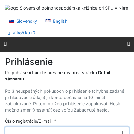
Prejsť na obsah
Prejsť na menu
Prehlásenie o webovej prístupnosti
Slovensky
English
V košíku (
0
)
Prihlásenie
Po prihlásení budete presmerovaní na stránku
Detail
záznamu
Po 3 neúspešných pokusoch o prihlásenie (chybne zadané
prihlasovacie údaje) je konto dočasne na 10 minút
zablokované. Potom možno prihlásenie zopakovať. Heslo
možno zmeniť/resetnúť cez voľbu Zabudnuté heslo.
Číslo registrácie/E-mail:
*