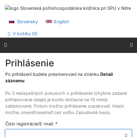
Prejsť na obsah
Prejsť na menu
Prehlásenie o webovej prístupnosti
Slovensky
English
V košíku (
0
)
Prihlásenie
Po prihlásení budete presmerovaní na stránku
Detail
záznamu
Po 3 neúspešných pokusoch o prihlásenie (chybne zadané
prihlasovacie údaje) je konto dočasne na 10 minút
zablokované. Potom možno prihlásenie zopakovať. Heslo
možno zmeniť/resetnúť cez voľbu Zabudnuté heslo.
Číslo registrácie/E-mail:
*