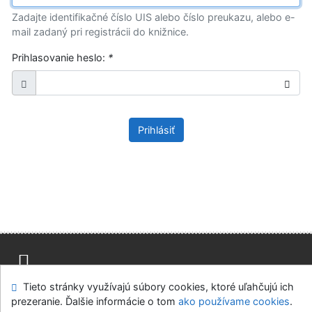
Zadajte identifikačné číslo UIS alebo číslo preukazu, alebo e-
mail zadaný pri registrácii do knižnice.
Prihlasovanie heslo:
*
Prihlásiť
Tieto stránky využívajú súbory cookies, ktoré uľahčujú ich
Mapa stránok
Prístupnosť
Súkromie
prezeranie. Ďalšie informácie o tom
ako používame cookies
.
Modul OpenSearch
Napíšte nám
Nastavenie cookies