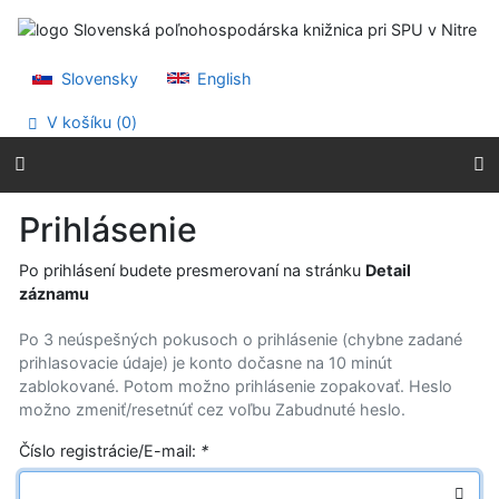
Prejsť na obsah
Prejsť na menu
Prehlásenie o webovej prístupnosti
Slovensky
English
V košíku (
0
)
Prihlásenie
Po prihlásení budete presmerovaní na stránku
Detail
záznamu
Po 3 neúspešných pokusoch o prihlásenie (chybne zadané
prihlasovacie údaje) je konto dočasne na 10 minút
zablokované. Potom možno prihlásenie zopakovať. Heslo
možno zmeniť/resetnúť cez voľbu Zabudnuté heslo.
Číslo registrácie/E-mail:
*