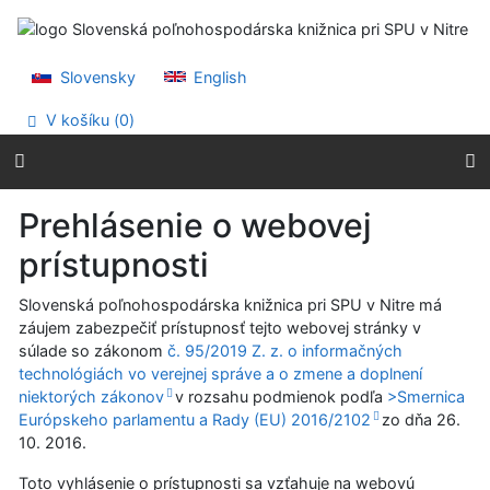
Prejsť na obsah
Prejsť na menu
Prehlásenie o webovej prístupnosti
Slovensky
English
V košíku (
0
)
Prehlásenie o webovej
prístupnosti
Slovenská poľnohospodárska knižnica pri SPU v Nitre má
záujem zabezpečiť prístupnosť tejto webovej stránky v
súlade so zákonom
č. 95/2019 Z. z. o informačných
technológiách vo verejnej správe a o zmene a doplnení
niektorých zákonov
v rozsahu podmienok podľa
>Smernica
Európskeho parlamentu a Rady (EU) 2016/2102
zo dňa
26.
10. 2016
.
Toto vyhlásenie o prístupnosti sa vzťahuje na webovú