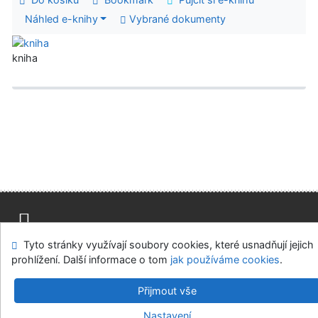
Náhled e-knihy
Vybrané dokumenty
kniha
Tyto stránky využívají soubory cookies, které usnadňují jejich
Mapa stránek
Přístupnost
Soukromí
prohlížení. Další informace o tom
jak používáme cookies
.
Modul OpenSearch
Napište nám
Nastavení cookies
Přijmout vše
Městská knihovna v Týně nad Vltavou
Nastavení