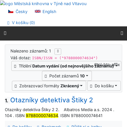
Přejít na obsah
Přejít na menu
Česky
English
Prohlášení o webové přístupnosti
V košíku (
0
)
Výsledky vyhledávání
Nalezeno záznamů: 1
Váš dotaz:
ISBN/ISSN = ("9788000074634")
#tpl-btn-affix
Třídění
Datum vydání (od nejnovějšího záznamu)
Počet záznamů
10
Zobrazovací formáty
Zkrácený
Do košíku
Otazníky detektiva Štiky 2
1.
Otazníky detektiva Štiky 2 2. Albatros Media a.s. 2024 .
104 . ISBN
9788000074634
. ISBN 9788000074641
Do košíku
Bookmark
Půjčit si e-knihu