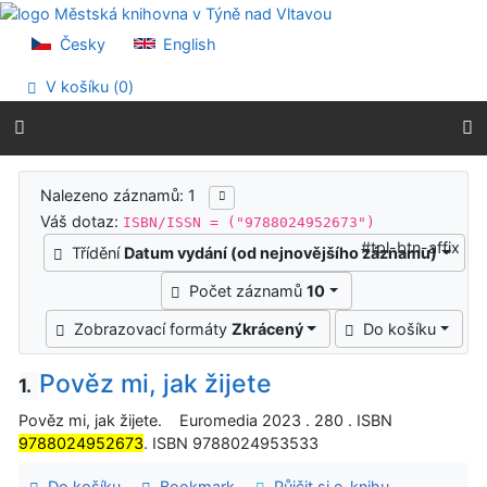
Přejít na obsah
Přejít na menu
Česky
English
Prohlášení o webové přístupnosti
V košíku (
0
)
Výsledky vyhledávání
Nalezeno záznamů: 1
Váš dotaz:
ISBN/ISSN = ("9788024952673")
#tpl-btn-affix
Třídění
Datum vydání (od nejnovějšího záznamu)
Počet záznamů
10
Zobrazovací formáty
Zkrácený
Do košíku
Pověz mi, jak žijete
1.
Pověz mi, jak žijete. Euromedia 2023 . 280 . ISBN
9788024952673
. ISBN 9788024953533
Do košíku
Bookmark
Půjčit si e-knihu