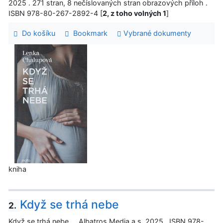
2025 . 271 stran, 8 nečíslovaných stran obrazových příloh .
ISBN 978-80-267-2892-4 [
2, z toho volných 1
]
Do košíku
Bookmark
Vybrané dokumenty
kniha
Když se trhá nebe
2.
Když se trhá nebe. Albatros Media a.s. 2025 . ISBN 978-