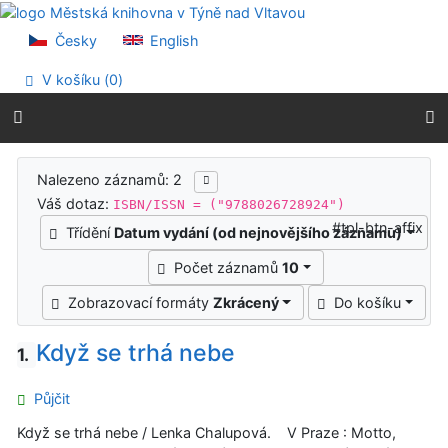
Přejít na obsah
Přejít na menu
Česky
English
Prohlášení o webové přístupnosti
V košíku (
0
)
Výsledky vyhledávání
Nalezeno záznamů: 2
Váš dotaz:
ISBN/ISSN = ("9788026728924")
#tpl-btn-affix
Třídění
Datum vydání (od nejnovějšího záznamu)
Počet záznamů
10
Zobrazovací formáty
Zkrácený
Do košíku
Když se trhá nebe
1.
Půjčit
Když se trhá nebe / Lenka Chalupová. V Praze : Motto,