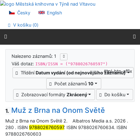
Přejít na obsah
Přejít na menu
Česky
English
Prohlášení o webové přístupnosti
V košíku (
0
)
Výsledky vyhledávání
Nalezeno záznamů: 1
Váš dotaz:
ISBN/ISSN = ("9788026760597")
#tpl-btn-affix
Třídění
Datum vydání (od nejnovějšího záznamu)
Počet záznamů
10
Zobrazovací formáty
Zkrácený
Do košíku
Muž z Brna na Onom Světě
1.
Muž z Brna na Onom Světě 2. Albatros Media a.s. 2026 .
280 . ISBN
9788026760597
. ISBN 9788026760634. ISBN
9788026760603