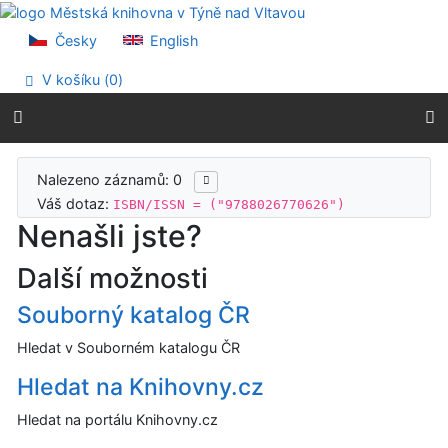
Přejít na obsah
Přejít na menu
Česky
English
Prohlášení o webové přístupnosti
V košíku (
0
)
Výsledky vyhledávání
Nalezeno záznamů: 0
Váš dotaz:
ISBN/ISSN = ("9788026770626")
Nenašli jste?
Další možnosti
Souborný katalog ČR
Hledat v Souborném katalogu ČR
Hledat na Knihovny.cz
Hledat na portálu Knihovny.cz