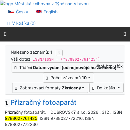
Přejít na obsah
Přejít na menu
Česky
English
Prohlášení o webové přístupnosti
V košíku (
0
)
Výsledky vyhledávání
Nalezeno záznamů: 1
Váš dotaz:
ISBN/ISSN = ("9788027761425")
#tpl-btn-affix
Třídění
Datum vydání (od nejnovějšího záznamu)
Počet záznamů
10
Zobrazovací formáty
Zkrácený
Do košíku
Přízračný fotoaparát
1.
Přízračný fotoaparát. DOBROVSKÝ s.r.o. 2026 . 312 . ISBN
9788027761425
. ISBN 9788027772216. ISBN
9788027772230