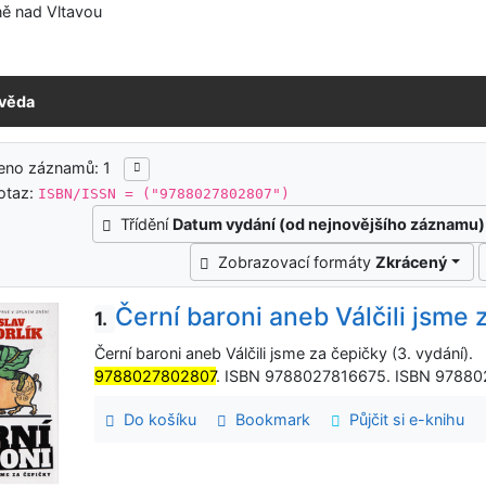
ě nad Vltavou
věda
ledky vyhledávání
eno záznamů: 1
otaz:
ISBN/ISSN = ("9788027802807")
Třídění
Datum vydání (od nejnovějšího záznamu)
Zobrazovací formáty
Zkrácený
Černí baroni aneb Válčili jsme 
1.
Černí baroni aneb Válčili jsme za čepičky (3. vydání)
9788027802807
. ISBN 9788027816675. ISBN 9788
Do košíku
Bookmark
Půjčit si e-knihu