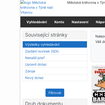
Přejít na obsah
Městská knihovna v Týn
Přejít na menu
Prohlášení o webové přístupnosti
Vyhledávání
Konto
Nastavení
Nápo
Výs
Související stránky
Nalez
Váš d
Výsledky vyhledávání
Zasílání novinek (SDI).
Nenašli jste?
Upravit dotaz
Zdroje
Nový dotaz
Filtrovat
Druh dokumentu