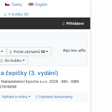
Česky
English
V košíku (
0
)
Přihlášení
#tpl-btn-affix
Počet záznamů
10
Do košíku
za čepičky (3. vydání)
. Nakladatelství Epocha s.r.o. 2026 . 480 . ISBN
027816699
Náhled e-knihy
Vybrané dokumenty