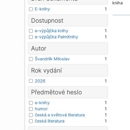
kniha
E-knihy
1
Dostupnost
e-výpůjčka knihy
1
e-výpůjčka PalmKnihy
1
Autor
Švandrlík Miloslav
1
Rok vydání
2026
1
Předmětové heslo
e-knihy
1
humor
1
česká a světová literatura
1
česká literatura
1